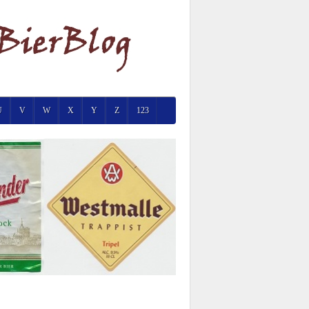
U
V
W
X
Y
Z
123