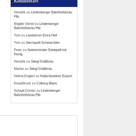
Kommentare
Hendrik
zu
Lindenberger Bahnhofsbräu
Pils
Brigitte Viertel
zu
Lindenberger
Bahnhofsbräu Pils
Tom
zu
Landskron Extra Hell
Tom
zu
Sternquell Schwarzbier
Peter
zu
Swinemünder Edelquell mit
Honig
Hendrik
zu
Stiegl Goldbräu
Marion
zu
Stiegl Goldbräu
Helma Englert
zu
Habichtsteiner Export
Knopfdruck
zu
Colberg Black
Schaaf,Günter
zu
Lindenberger
Bahnhofsbräu Pils