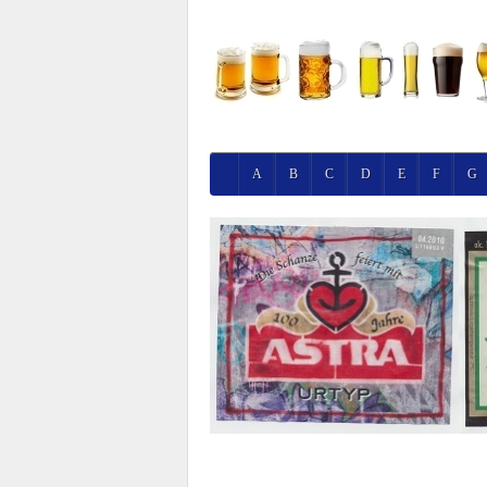
A
B
C
D
E
F
G