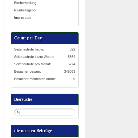
Bierherstellung
Reinheitsgebot
Impressum
Count per Day
Seitenaufrufe heute:
322
Seitenaufrufe letzte Woche:
5364
Seitenaufrufe pro Monat:
6274
Besucher gesamt:
348083
Besucher momentan online:
0
Biersuche
die neusten Beiträge