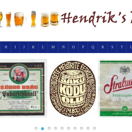
H
I
J
K
L
M
N
O
P
Q
R
S
T