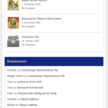
Baldur Nordic Märzen
7. Dezember 2024
No Comment
Alpirsbacher Weizen Hefe Dunkel
7. Dezember 2024
No Comment
Rostocker Pils
16. Oktober 2024
No Comment
Kommentare
Hendrik
zu
Lindenberger Bahnhofsbräu Pils
Brigitte Viertel
zu
Lindenberger Bahnhofsbräu Pils
Tom
zu
Landskron Extra Hell
Tom
zu
Sternquell Schwarzbier
Peter
zu
Swinemünder Edelquell mit Honig
Hendrik
zu
Stiegl Goldbräu
Marion
zu
Stiegl Goldbräu