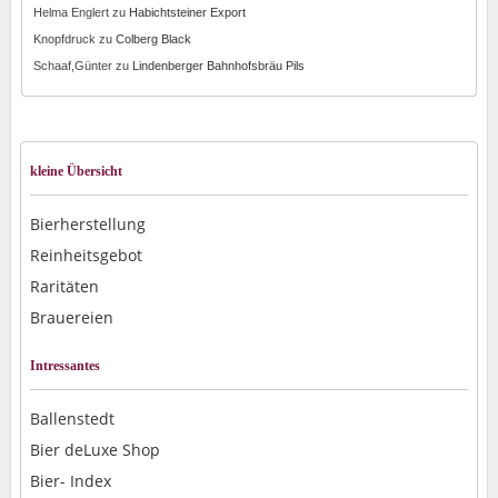
Helma Englert
zu
Habichtsteiner Export
Knopfdruck
zu
Colberg Black
Schaaf,Günter
zu
Lindenberger Bahnhofsbräu Pils
kleine Übersicht
Bierherstellung
Reinheitsgebot
Raritäten
Brauereien
Intressantes
Ballenstedt
Bier deLuxe Shop
Bier- Index