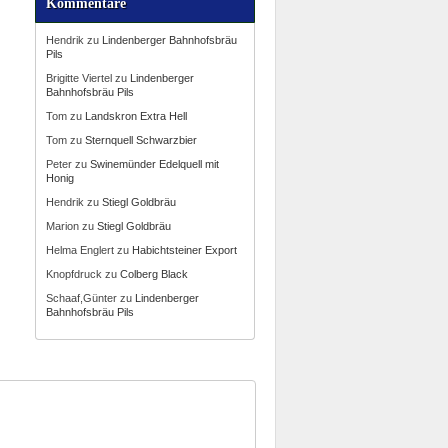
Kommentare
Hendrik
zu
Lindenberger Bahnhofsbräu
Pils
Brigitte Viertel
zu
Lindenberger
Bahnhofsbräu Pils
Tom
zu
Landskron Extra Hell
Tom
zu
Sternquell Schwarzbier
Peter
zu
Swinemünder Edelquell mit
Honig
Hendrik
zu
Stiegl Goldbräu
Marion
zu
Stiegl Goldbräu
Helma Englert
zu
Habichtsteiner Export
Knopfdruck
zu
Colberg Black
Schaaf,Günter
zu
Lindenberger
Bahnhofsbräu Pils