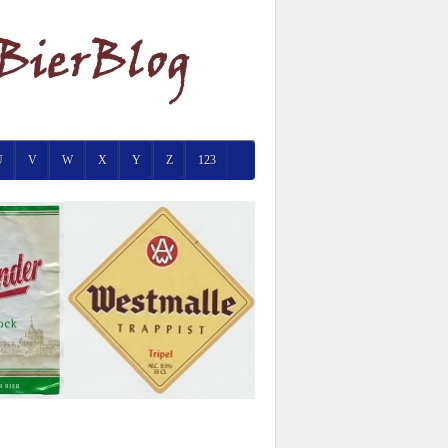
U
V
W
X
Y
Z
123