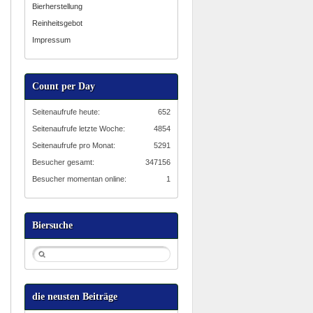
Bierherstellung
Reinheitsgebot
Impressum
Count per Day
Seitenaufrufe heute:
652
Seitenaufrufe letzte Woche:
4854
Seitenaufrufe pro Monat:
5291
Besucher gesamt:
347156
Besucher momentan online:
1
Biersuche
die neusten Beiträge