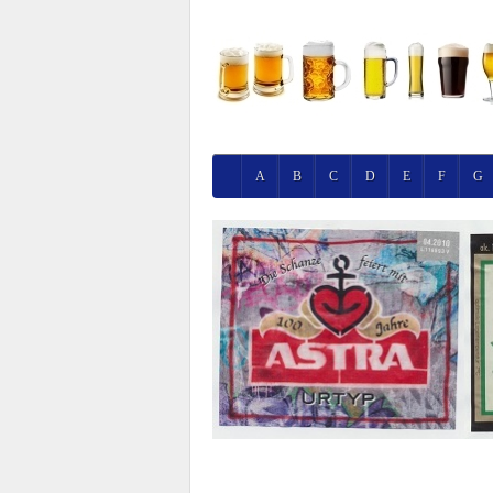
A
B
C
D
E
F
G