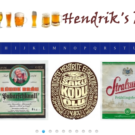
H
I
J
K
L
M
N
O
P
Q
R
S
T