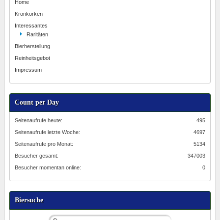
Home
Kronkorken
Interessantes
Raritäten
Bierherstellung
Reinheitsgebot
Impressum
Count per Day
Seitenaufrufe heute:
495
Seitenaufrufe letzte Woche:
4697
Seitenaufrufe pro Monat:
5134
Besucher gesamt:
347003
Besucher momentan online:
0
Biersuche