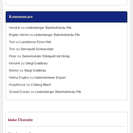
Kommentare
Hendrik
zu
Lindenberger Bahnhofsbräu Pils
Brigitte Viertel
zu
Lindenberger Bahnhofsbräu Pils
Tom
zu
Landskron Extra Hell
Tom
zu
Sternquell Schwarzbier
Peter
zu
Swinemünder Edelquell mit Honig
Hendrik
zu
Stiegl Goldbräu
Marion
zu
Stiegl Goldbräu
Helma Englert
zu
Habichtsteiner Export
Knopfdruck
zu
Colberg Black
Schaaf,Günter
zu
Lindenberger Bahnhofsbräu Pils
kleine Übersicht