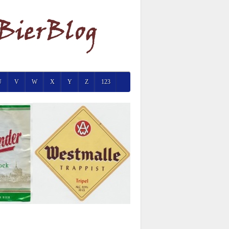
U
V
W
X
Y
Z
123