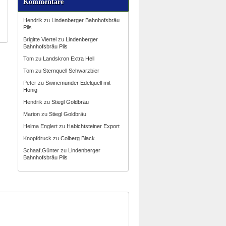
Kommentare
Hendrik
zu
Lindenberger Bahnhofsbräu
Pils
Brigitte Viertel
zu
Lindenberger
Bahnhofsbräu Pils
Tom
zu
Landskron Extra Hell
Tom
zu
Sternquell Schwarzbier
Peter
zu
Swinemünder Edelquell mit
Honig
Hendrik
zu
Stiegl Goldbräu
Marion
zu
Stiegl Goldbräu
Helma Englert
zu
Habichtsteiner Export
Knopfdruck
zu
Colberg Black
Schaaf,Günter
zu
Lindenberger
Bahnhofsbräu Pils