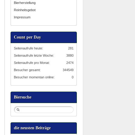
Bierherstellung
Reinheitsgebot
Impressum
Count per Day
Seitenaufrufe heute:
281
Seitenaufrufe letzte Woche:
3880
Seitenaufrufe pro Monat:
2474
Besucher gesamt:
344549
Besucher momentan online:
0
Biersuche
die neusten Beiträge