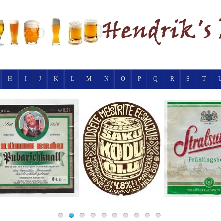
H
I
J
K
L
M
N
O
P
Q
R
S
T