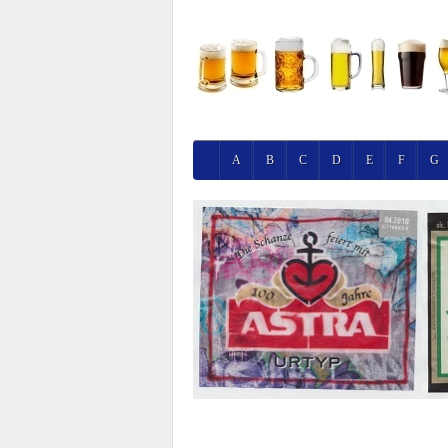
A
B
C
D
E
F
G