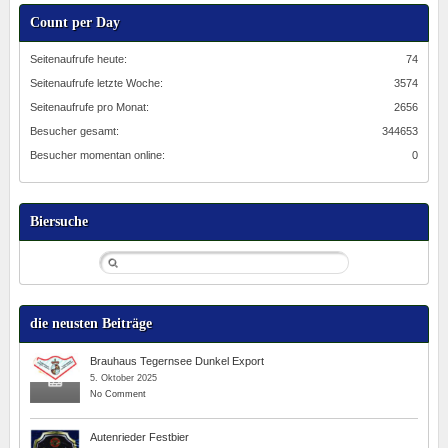
Count per Day
Seitenaufrufe heute:
74
Seitenaufrufe letzte Woche:
3574
Seitenaufrufe pro Monat:
2656
Besucher gesamt:
344653
Besucher momentan online:
0
Biersuche
die neusten Beiträge
Brauhaus Tegernsee Dunkel Export
5. Oktober 2025
No Comment
Autenrieder Festbier