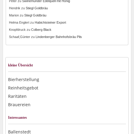
Peter
zu
Swinemünder Edelquell mit Honig
Hendrik
zu
Stiegl Goldbräu
Marion
zu
Stiegl Goldbräu
Helma Englert
zu
Habichtsteiner Export
Knopfdruck
zu
Colberg Black
Schaaf,Günter
zu
Lindenberger Bahnhofsbräu Pils
kleine Übersicht
Bierherstellung
Reinheitsgebot
Raritäten
Brauereien
Intressantes
Ballenstedt