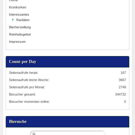
Home
Kronkorken
Interessantes
Raritäten
Bierherstellung
Reinheitsgebot
Impressum
Count per Day
Seitenaufrufe heute:
167
Seitenaufrufe letzte Woche:
3667
Seitenaufrufe pro Monat:
2749
Besucher gesamt:
344732
Besucher momentan online:
0
Biersuche