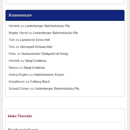
Kommentare
Hendrik
zu
Lindenberger Bahnhofsbräu Pils
Brigitte Viertel
zu
Lindenberger Bahnhofsbräu Pils
Tom
zu
Landskron Extra Hell
Tom
zu
Sternquell Schwarzbier
Peter
zu
Swinemünder Edelquell mit Honig
Hendrik
zu
Stiegl Goldbräu
Marion
zu
Stiegl Goldbräu
Helma Englert
zu
Habichtsteiner Export
Knopfdruck
zu
Colberg Black
Schaaf,Günter
zu
Lindenberger Bahnhofsbräu Pils
kleine Übersicht
Bierherstellung